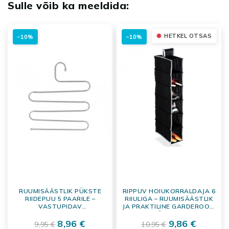
HETKEL OTSAS
−10%
−10%
RUUMISÄÄSTLIK PÜKSTE
RIPPUV HOIUKORRALDAJA 6
RIIDEPUU 5 PAARILE –
RIIULIGA – RUUMISÄÄSTLIK
VASTUPIDAV
JA PRAKTILINE GARDEROOBI
GARDEROOBIKORRALDAJA
SÜSTEEM
8,96 €
9,86 €
9,95 €
10,95 €