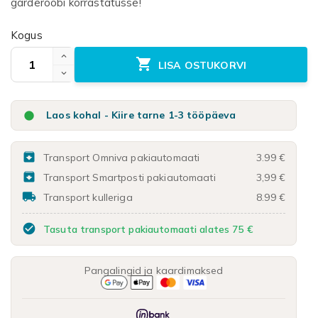
garderoobi korrastatusse!
Kogus

LISA OSTUKORVI

Laos kohal - Kiire tarne 1-3 tööpäeva

Transport Omniva pakiautomaati
3.99 €

Transport Smartposti pakiautomaati
3,99 €

Transport kulleriga
8.99 €
check_circle
Tasuta transport pakiautomaati alates 75 €
Pangalingid ja kaardimaksed