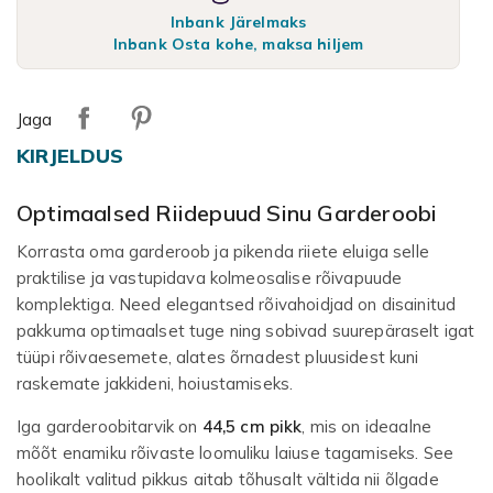
Inbank Järelmaks
Inbank Osta kohe, maksa hiljem
Jaga
KIRJELDUS
Optimaalsed Riidepuud Sinu Garderoobi
Korrasta oma garderoob ja pikenda riiete eluiga selle
praktilise ja vastupidava kolmeosalise rõivapuude
komplektiga. Need elegantsed rõivahoidjad on disainitud
pakkuma optimaalset tuge ning sobivad suurepäraselt igat
tüüpi rõivaesemete, alates õrnadest pluusidest kuni
raskemate jakkideni, hoiustamiseks.
Iga garderoobitarvik on
44,5 cm pikk
, mis on ideaalne
mõõt enamiku rõivaste loomuliku laiuse tagamiseks. See
hoolikalt valitud pikkus aitab tõhusalt vältida nii õlgade