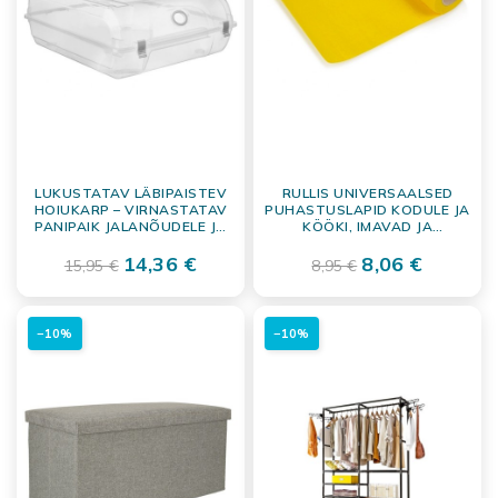
LUKUSTATAV LÄBIPAISTEV
RULLIS UNIVERSAALSED
HOIUKARP – VIRNASTATAV
PUHASTUSLAPID KODULE JA
PANIPAIK JALANÕUDELE JA
KÖÖKI, IMAVAD JA
ESEMETELE 37X29 CM
VASTUPIDAVAD, 15 TK
14,36 €
8,06 €
15,95 €
8,95 €
−10%
−10%