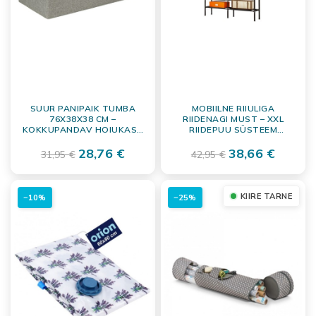
SUUR PANIPAIK TUMBA
MOBIILNE RIIULIGA
76X38X38 CM –
RIIDENAGI MUST – XXL
KOKKUPANDAV HOIUKAST
RIIDEPUU SÜSTEEM
ISTUMISFUNKTSIOONIGA
STANGEDEGA
28,76 €
38,66 €
31,95 €
42,95 €
KIIRE TARNE
−10%
−25%