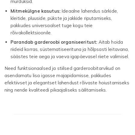
murduksid.
Mitmekülgne kasutus:
Ideaalne lahendus särkide,
kleitide, pluuside, pükste ja jakkide riputamiseks,
pakkudes universaalset tuge kogu teie
rõivakollektsioonile.
Parandab garderoobi organiseeritust:
Aitab hoida
riideid korras, süstematiseerituna ja hõlpsasti leitavana,
säästes teie aega ja vaeva igapäevasel riiete valimisel.
Need funktsionaalsed ja stiilsed garderoobitarvikud on
asendamatu lisa igasse majapidamisse, pakkudes
efektiivset ja elegantset lahendust rõivaste hoiustamiseks
ning nende kvaliteedi pikaajaliseks säilitamiseks.