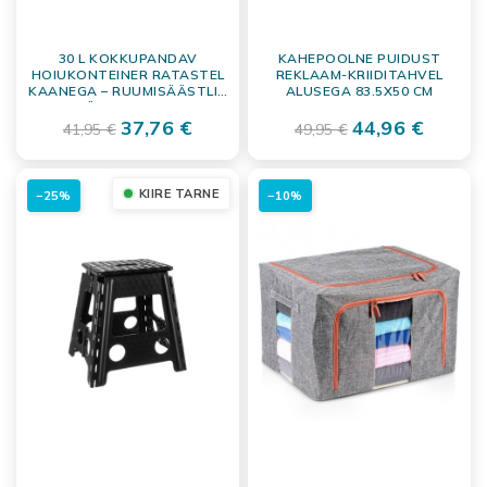
30 L KOKKUPANDAV
KAHEPOOLNE PUIDUST
HOIUKONTEINER RATASTEL
REKLAAM-KRIIDITAHVEL
KAANEGA – RUUMISÄÄSTLIK
ALUSEGA 83.5X50 CM
SÄILITUSKAST
37,76 €
44,96 €
41,95 €
49,95 €
KIIRE TARNE
−25%
−10%