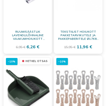
RUUMISÄÄSTLIK
TEKSTIILIST HOIUKOTT
LAVENDLILÕHNALINE
PAKKETARVIKUTELE JA
VAAKUMHOIUKOTT
PAKKEPABERITELE Ø17X85
TEKSTIILIDELE, 60X80 CM
CM
6,26 €
11,96 €
6,95 €
15,95 €
HETKEL OTSAS
−10%
−10%