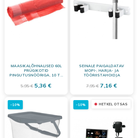
MAASIKALÕHNALISED 60L
SEINALE PAIGALDATAV
PRÜGIKOTID
MOPI-, HARJA- JA
PINGUTUSNÖÖRIGA, 10 TK
TÖÖRIISTAHOIDJA
RULLIS
5,36 €
7,16 €
5,95 €
7,95 €
HETKEL OTSAS
−10%
−10%