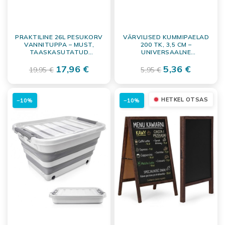
PRAKTILINE 26L PESUKORV
VÄRVILISED KUMMIPAELAD
VANNITUPPA – MUST,
200 TK, 3,5 CM –
TAASKASUTATUD
UNIVERSAALNE
PLASTIKUST, 3
ORGANISEERIMISKOMPLEKT
KÄEPIDEMEGA
17,96 €
5,36 €
19,95 €
5,95 €
HETKEL OTSAS
−10%
−10%