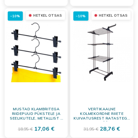
HETKEL OTSAS
HETKEL OTSAS
−10%
−10%
MUSTAD KLAMBRITEGA
VERTIKAALNE
RIIDEPUUD PÜKSTELE JA
KOLMEKORDNE RIIETE
SEELIKUTELE, METALLIST 3
KUIVATUSREST RATASTEGA
TK KOMPLEKT
– RUUMISÄÄSTLIK
17,06 €
PESUKUIVATI
28,76 €
18,95 €
31,95 €