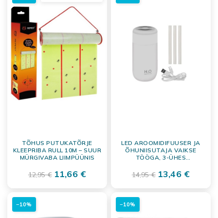
TÕHUS PUTUKATÕRJE
LED AROOMIDIFUUSER JA
KLEEPRIBA RULL 10M – SUUR
ÕHUNIISUTAJA VAIKSE
MÜRGIVABA LIIMPÜÜNIS
TÖÖGA, 3-ÜHES
FUNKTSIOONIGA
11,66 €
13,46 €
12,95 €
14,95 €
−10%
−10%