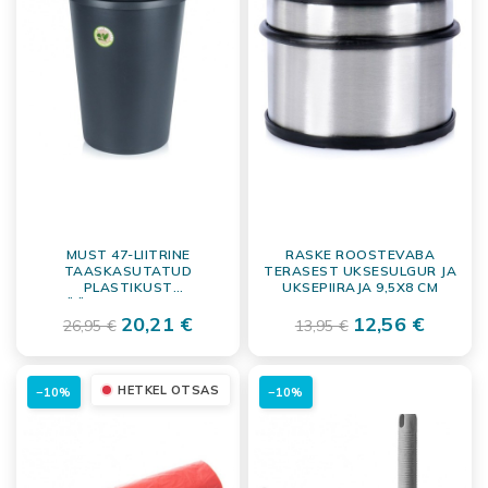
MUST 47-LIITRINE
RASKE ROOSTEVABA
TAASKASUTATUD
TERASEST UKSESULGUR JA
PLASTIKUST
UKSEPIIRAJA 9,5X8 CM
JÄÄTMEKONTEINER
KAHEFUNKTSIOONILISE
20,21 €
12,56 €
26,95 €
13,95 €
KAANEGA
HETKEL OTSAS
−10%
−10%