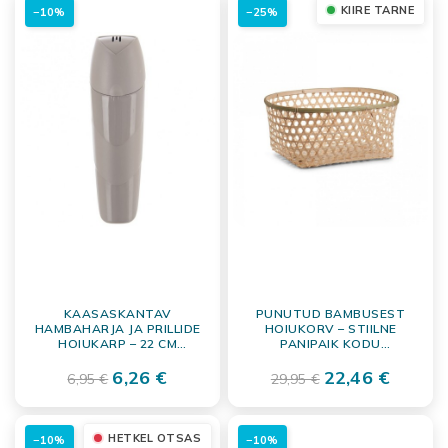
KIIRE TARNE
−10%
−25%
KAASASKANTAV
PUNUTUD BAMBUSEST
HAMBAHARJA JA PRILLIDE
HOIUKORV – STIILNE
HOIUKARP – 22 CM
PANIPAIK KODU
UNIVERSAALNE KONTEINER
KORRASTAMISEKS
6,26 €
22,46 €
6,95 €
29,95 €
HETKEL OTSAS
−10%
−10%