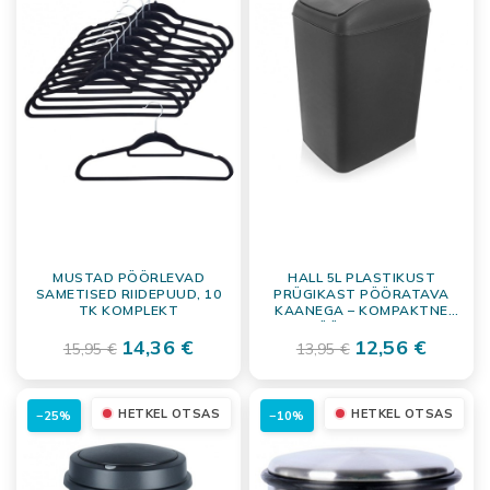
MUSTAD PÖÖRLEVAD
HALL 5L PLASTIKUST
SAMETISED RIIDEPUUD, 10
PRÜGIKAST PÖÖRATAVA
TK KOMPLEKT
KAANEGA – KOMPAKTNE
JÄÄTMEANUM
14,36 €
12,56 €
15,95 €
13,95 €
HETKEL OTSAS
HETKEL OTSAS
−25%
−10%