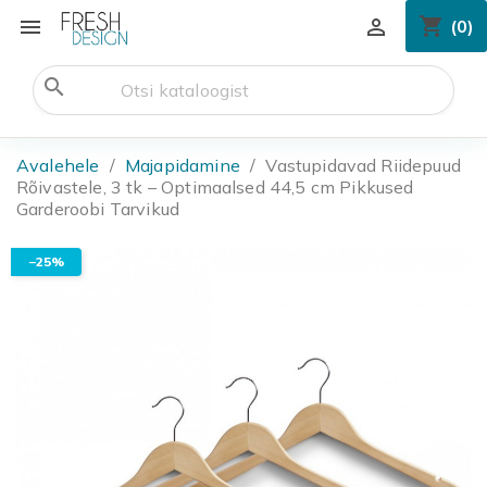
shopping_cart


(0)
search
Avalehele
Majapidamine
Vastupidavad Riidepuud
Rõivastele, 3 tk – Optimaalsed 44,5 cm Pikkused
Garderoobi Tarvikud
−25%