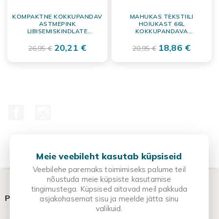
KOMPAKTNE KOKKUPANDAV
MAHUKAS TEKSTIILI
ASTMEPINK
HOIUKAST 66L
LIBISEMISKINDLATE
KOKKUPANDAVA
JALGADEGA, MUST,
METALLRAAMIGA
KANDEVÕIME 100 KG
20,21 €
18,86 €
26,95 €
20,95 €
Facebook
Instagram
Meie veebileht kasutab küpsiseid
Veebilehe paremaks toimimiseks palume teil
nõustuda meie küpsiste kasutamise
tingimustega. Küpsised aitavad meil pakkuda

POPULAARSEMAD KATEGOORIAD
asjakohasemat sisu ja meelde jätta sinu
valikuid.