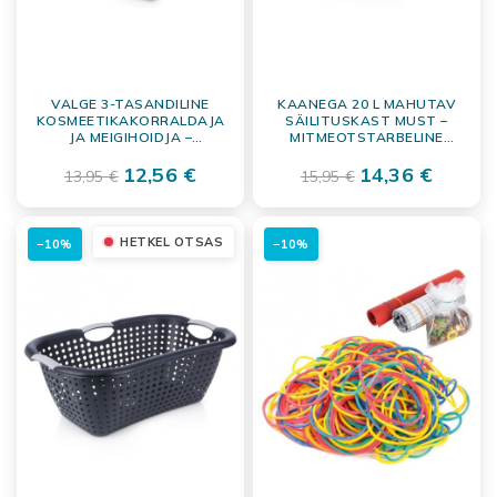
VALGE 3-TASANDILINE
KAANEGA 20 L MAHUTAV
KOSMEETIKAKORRALDAJA
SÄILITUSKAST MUST –
JA MEIGIHOIDJA –
MITMEOTSTARBELINE
24,5X12,2X11,2 CM
HOIUKONTEINER
12,56 €
14,36 €
13,95 €
15,95 €
HETKEL OTSAS
−10%
−10%