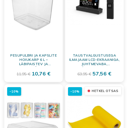
PESUPULBRI JA KAPSLITE
TAUSTVALGUSTUSEGA
HOIUKARP 6 L –
ILMAJAAM LCD-EKRAANIGA,
LÄBIPAISTEV JA
JUHTMEVABA,
MITMEKÜLGNE
VÄLISANDURIGA,
SÄILITUSANUM
10,76 €
TERMOMEETER,
57,56 €
11,95 €
63,95 €
BAROMEETER, KELL
HETKEL OTSAS
−10%
−10%