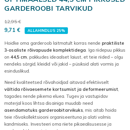
GARDEROOBI TARVIKUD
12,95 €
9,71 €
ALLAHINDLUS 25%
Hoidke oma garderoob laitmatult korras nende
praktiliste
3-osaliste rõivapuude komplektidega
. Iga riidepuu pikkus
on
44,5 cm
, pakkudes ideaalset laiust, et teie riided – olgu
nendeks särgid, kleidid või jakid – püsiksid alati vormis ja
esinduslikud.
Need kvaliteetsed rõivahoidjad aitavad efektiivselt
vältida rõivaesemete kortsumist ja deformeerumist
,
tagades nende pikema eluea. Tugev ja vastupidav
materjal koos lihtsa disainiga muudab need
asendamatuks garderoobitarvikuks
, mis aitab hoida
teie rõivakollektsiooni organiseerituna ja alati valmis
kandmiseks. Investeeri oma riiete pikaealisusesse ja