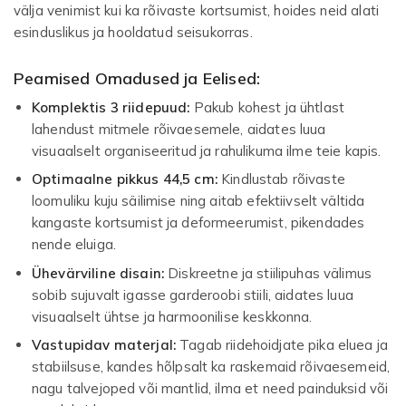
välja venimist kui ka rõivaste kortsumist, hoides neid alati
esinduslikus ja hooldatud seisukorras.
Peamised Omadused ja Eelised:
Komplektis 3 riidepuud:
Pakub kohest ja ühtlast
lahendust mitmele rõivaesemele, aidates luua
visuaalselt organiseeritud ja rahulikuma ilme teie kapis.
Optimaalne pikkus 44,5 cm:
Kindlustab rõivaste
loomuliku kuju säilimise ning aitab efektiivselt vältida
kangaste kortsumist ja deformeerumist, pikendades
nende eluiga.
Ühevärviline disain:
Diskreetne ja stiilipuhas välimus
sobib sujuvalt igasse garderoobi stiili, aidates luua
visuaalselt ühtse ja harmoonilise keskkonna.
Vastupidav materjal:
Tagab riidehoidjate pika eluea ja
stabiilsuse, kandes hõlpsalt ka raskemaid rõivaesemeid,
nagu talvejoped või mantlid, ilma et need painduksid või