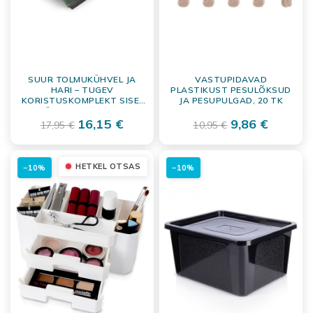
SUUR TOLMUKÜHVEL JA
VASTUPIDAVAD
HARI – TUGEV
PLASTIKUST PESULÕKSUD
KORISTUSKOMPLEKT SISE-
JA PESUPULGAD, 20 TK
JA VÄLISTINGIMUSTESSE
16,15 €
9,86 €
17,95 €
10,95 €
HETKEL OTSAS
−10%
−10%