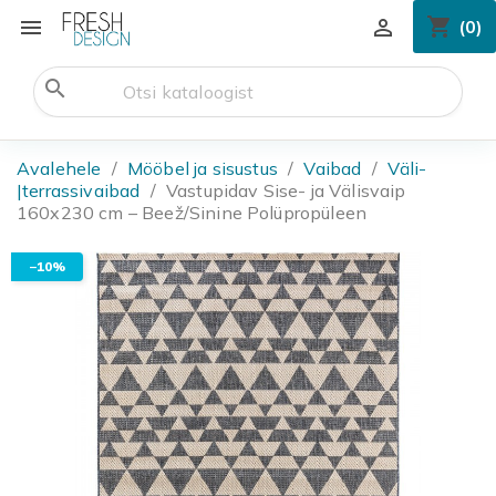
shopping_cart


(0)
search
Avalehele
Mööbel ja sisustus
Vaibad
Väli-
|terrassivaibad
Vastupidav Sise- ja Välisvaip
160x230 cm – Beež/Sinine Polüpropüleen
−10%