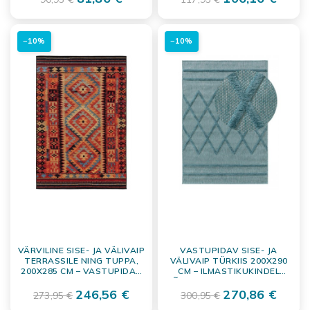
−10%
−10%
VÄRVILINE SISE- JA VÄLIVAIP
VASTUPIDAV SISE- JA
TERRASSILE NING TUPPA,
VÄLIVAIP TÜRKIIS 200X290
200X285 CM – VASTUPIDAV
CM – ILMASTIKUKINDEL
MASINKOOTUD
PÕRANDAKATE TERRASSILE
PÕRANDAKATE
246,56 €
270,86 €
273,95 €
300,95 €