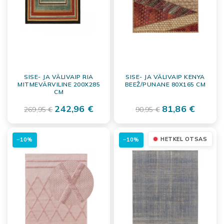
SISE- JA VÄLIVAIP RIA
SISE- JA VÄLIVAIP KENYA
MITMEVÄRVILINE 200X285
BEEŽ/PUNANE 80X165 CM
CM
242,96 €
81,86 €
269,95 €
90,95 €
HETKEL OTSAS
−10%
−10%