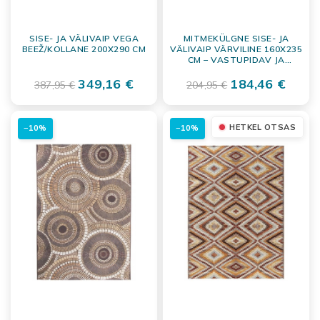
SISE- JA VÄLIVAIP VEGA
MITMEKÜLGNE SISE- JA
BEEŽ/KOLLANE 200X290 CM
VÄLIVAIP VÄRVILINE 160X235
CM – VASTUPIDAV JA
LIHTNE HOOLDADA
349,16 €
184,46 €
387,95 €
204,95 €
HETKEL OTSAS
−10%
−10%