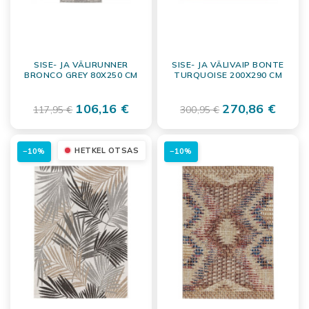
SISE- JA VÄLIRUNNER
SISE- JA VÄLIVAIP BONTE
BRONCO GREY 80X250 CM
TURQUOISE 200X290 CM
106,16 €
270,86 €
117,95 €
300,95 €
HETKEL OTSAS
−10%
−10%