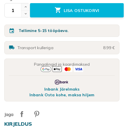

LISA OSTUKORVI

Tellimine 5-15 tööpäeva.

Transport kulleriga
8.99 €
Pangalingid ja kaardimaksed
Inbank Järelmaks
Inbank Osta kohe, maksa hiljem
Jaga
KIRJELDUS