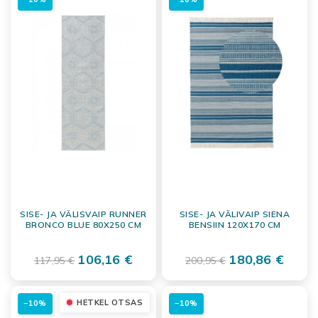
SISE- JA VÄLISVAIP RUNNER
SISE- JA VÄLIVAIP SIENA
BRONCO BLUE 80X250 CM
BENSIIN 120X170 CM
106,16 €
180,86 €
117,95 €
200,95 €
HETKEL OTSAS
−10%
−10%