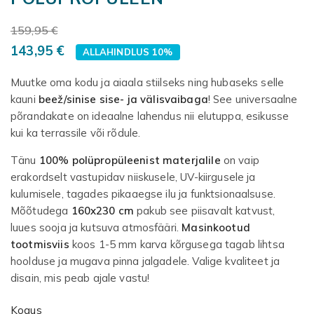
159,95 €
143,95 €
ALLAHINDLUS 10%
Muutke oma kodu ja aiaala stiilseks ning hubaseks selle
kauni
beež/sinise sise- ja välisvaibaga
! See universaalne
põrandakate on ideaalne lahendus nii elutuppa, esikusse
kui ka terrassile või rõdule.
Tänu
100% polüpropüleenist materjalile
on vaip
erakordselt vastupidav niiskusele, UV-kiirgusele ja
kulumisele, tagades pikaaegse ilu ja funktsionaalsuse.
Mõõtudega
160x230 cm
pakub see piisavalt katvust,
luues sooja ja kutsuva atmosfääri.
Masinkootud
tootmisviis
koos 1-5 mm karva kõrgusega tagab lihtsa
hoolduse ja mugava pinna jalgadele. Valige kvaliteet ja
disain, mis peab ajale vastu!
Kogus