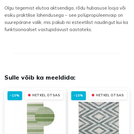
Olgu tegemist elutoa aktsendiga, rõdu hubasuse looja või
esiku praktilise lahendusega – see polüpropüleenvaip on
suurepärane valik, mis pakub nii esteetilist naudingut kui ka
funktsionaalset vastupidavust aastateks.
HETKEL OTSAS
HETKEL OTSAS
−10%
−10%