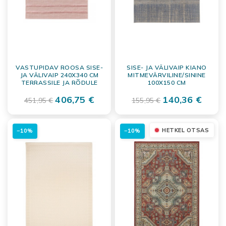
VASTUPIDAV ROOSA SISE-
SISE- JA VÄLIVAIP KIANO
JA VÄLIVAIP 240X340 CM
MITMEVÄRVILINE/SININE
TERRASSILE JA RÕDULE
100X150 CM
406,75 €
140,36 €
451,95 €
155,95 €
HETKEL OTSAS
−10%
−10%