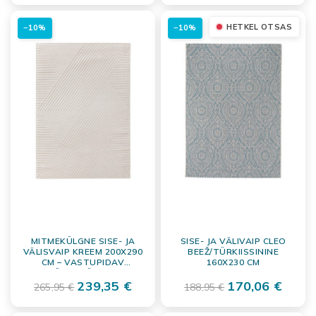
HETKEL OTSAS
−10%
−10%
MITMEKÜLGNE SISE- JA
SISE- JA VÄLIVAIP CLEO
VÄLISVAIP KREEM 200X290
BEEŽ/TÜRKIISSININE
CM – VASTUPIDAV
160X230 CM
POLÜPROPÜLEENIST
PÕRANDAVAIP TERRASSILE
239,35 €
170,06 €
265,95 €
188,95 €
JA SISERUUMIDESSE