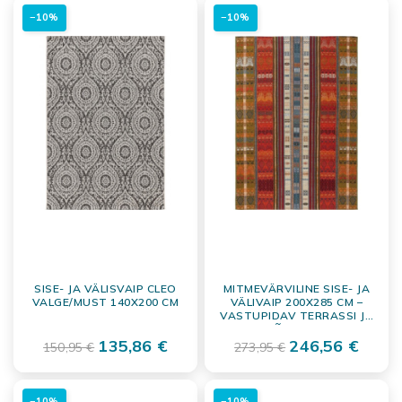
−10%
−10%
SISE- JA VÄLISVAIP CLEO
MITMEVÄRVILINE SISE- JA
VALGE/MUST 140X200 CM
VÄLIVAIP 200X285 CM –
VASTUPIDAV TERRASSI JA
TOA PÕRANDAKATE
135,86 €
246,56 €
150,95 €
273,95 €
−10%
−10%