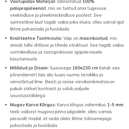
Vastupidav Materjal:
Valmistatud
100%
polüpropüleenist
, mis on tuntud oma tugevuse,
veekindluse ja pleekimiskindluse poolest. See
sünteetiline kiud tagab vaiba pika eluea, olles samal ajal
lihtne puhastada ja hooldada.
Kvaliteetne Tootmisviis:
Vaip on
masinkootud
, mis
annab talle ühtlase ja tiheda struktuuri. See tagab vaiba
vormikindluse ja vastupidavuse igapäevasele
kasutamisele.
Mõõdud ja Disain:
Suurusega
160x230 cm
katab see
põrandamatt laia ala, luues ruumis tervikliku ja
viimistletud ilme. Beeži ja sinise värvikombinatsioon
pakub stiilset kontrasti ja sobib paljude
sisustusstiilidega.
Mugav Karva Kõrgus:
Karva kõrgus vahemikus
1-5 mm
teeb vaibast mugava pinna jalgadele, olles samas
piisavalt madal, et seda oleks lihtne tolmuimejaga
puhastada ja hooldada.