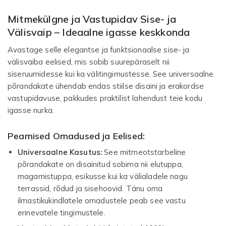
Mitmekülgne ja Vastupidav Sise- ja
Välisvaip – Ideaalne igasse keskkonda
Avastage selle elegantse ja funktsionaalse sise- ja
välisvaiba eelised, mis sobib suurepäraselt nii
siseruumidesse kui ka välitingimustesse. See universaalne
põrandakate ühendab endas stiilse disaini ja erakordse
vastupidavuse, pakkudes praktilist lahendust teie kodu
igasse nurka.
Peamised Omadused ja Eelised:
Universaalne Kasutus:
See mitmeotstarbeline
põrandakate on disainitud sobima nii elutuppa,
magamistuppa, esikusse kui ka välialadele nagu
terrassid, rõdud ja sisehoovid. Tänu oma
ilmastikukindlatele omadustele peab see vastu
erinevatele tingimustele.