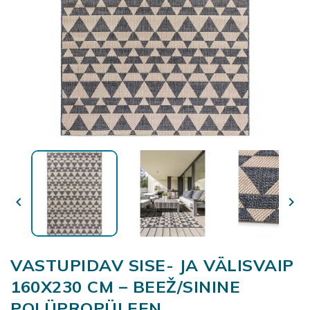


VASTUPIDAV SISE- JA VÄLISVAIP
160X230 CM – BEEŽ/SININE
POLÜPROPÜLEEN