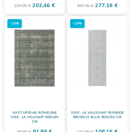
202,46 €
277,16 €
224,95 €
307,95 €
−10%
−10%
VASTUPIDAV ROHELINE
SISE- JA VÄLISVAIP RUNNER
SISE- JA VÄLIVAIP 80X165
BRONCO BLUE 80X250 CM
CM
81,86 €
106,16 €
90,95 €
117,95 €