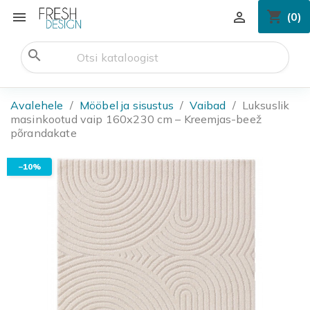
shopping_cart


(0)
search
Avalehele
Mööbel ja sisustus
Vaibad
Luksuslik
masinkootud vaip 160x230 cm – Kreemjas-beež
põrandakate
−10%