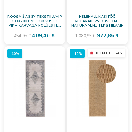
ROOSA ŠAGGY TEKSTIILVAIP
HELEHALL KÄSITÖÖ
200X200 CM – LUKSUSLIK
VILLAVAIP 250X350 CM –
PIKA KARVAGA POLÜESTER
NATURAALNE TEKSTIILVAIP
PÕRANDAKATE
409,46 €
972,86 €
454,95 €
1 080,95 €
HETKEL OTSAS
−10%
−10%