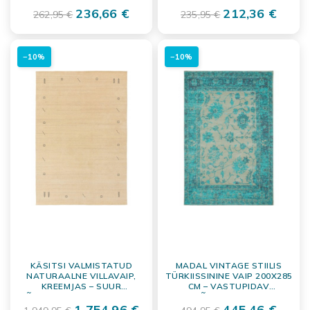
KERGESTI HOOLDATAV
236,66 €
212,36 €
262,95 €
235,95 €
−10%
−10%
KÄSITSI VALMISTATUD
MADAL VINTAGE STIILIS
NATURAALNE VILLAVAIP,
TÜRKIISSININE VAIP 200X285
KREEMJAS – SUUR
CM – VASTUPIDAV
PÕRANDAKATE 300X400 CM
PÕRANDAKATE
1 754,96 €
445,46 €