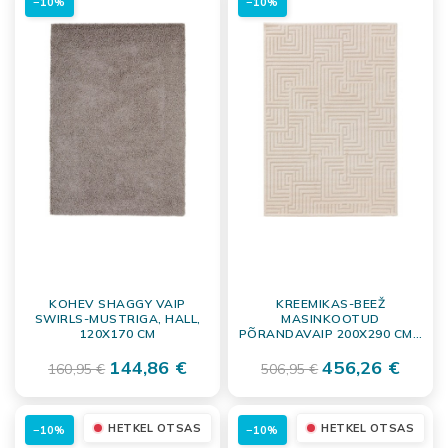
−10%
−10%
KOHEV SHAGGY VAIP
KREEMIKAS-BEEŽ
SWIRLS-MUSTRIGA, HALL,
MASINKOOTUD
120X170 CM
PÕRANDAVAIP 200X290 CM –
VASTUPIDAV RUUMIVAIP
144,86 €
POLÜPROPÜLEENIST JA
456,26 €
160,95 €
506,95 €
POLÜESTRIST
HETKEL OTSAS
HETKEL OTSAS
−10%
−10%