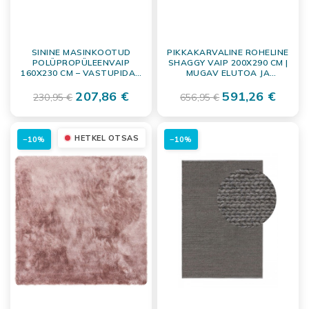
SININE MASINKOOTUD
PIKKAKARVALINE ROHELINE
POLÜPROPÜLEENVAIP
SHAGGY VAIP 200X290 CM |
160X230 CM – VASTUPIDAV
MUGAV ELUTOA JA
JA STIILNE
MAGAMISTOA
207,86 €
PÕRANDAKATE
591,26 €
230,95 €
656,95 €
HETKEL OTSAS
−10%
−10%