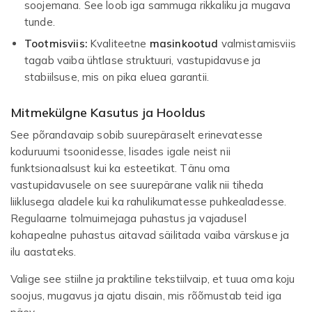
soojemana. See loob iga sammuga rikkaliku ja mugava
tunde.
Tootmisviis:
Kvaliteetne
masinkootud
valmistamisviis
tagab vaiba ühtlase struktuuri, vastupidavuse ja
stabiilsuse, mis on pika eluea garantii.
Mitmekülgne Kasutus ja Hooldus
See põrandavaip sobib suurepäraselt erinevatesse
koduruumi tsoonidesse, lisades igale neist nii
funktsionaalsust kui ka esteetikat. Tänu oma
vastupidavusele on see suurepärane valik nii tiheda
liiklusega aladele kui ka rahulikumatesse puhkealadesse.
Regulaarne tolmuimejaga puhastus ja vajadusel
kohapealne puhastus aitavad säilitada vaiba värskuse ja
ilu aastateks.
Valige see stiilne ja praktiline tekstiilvaip, et tuua oma koju
soojus, mugavus ja ajatu disain, mis rõõmustab teid iga