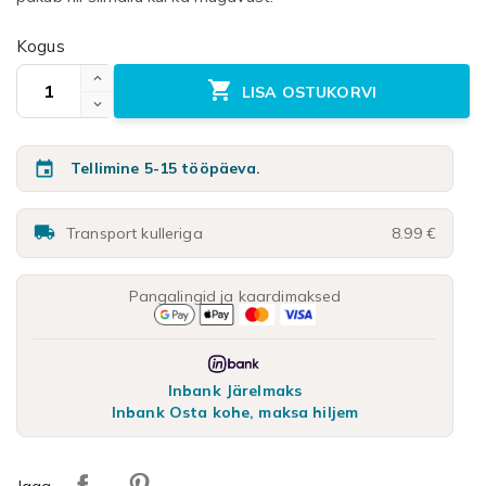
Kogus

LISA OSTUKORVI

Tellimine 5-15 tööpäeva.

Transport kulleriga
8.99 €
Pangalingid ja kaardimaksed
Inbank Järelmaks
Inbank Osta kohe, maksa hiljem