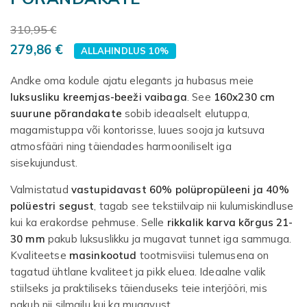
310,95 €
279,86 €
ALLAHINDLUS 10%
Andke oma kodule ajatu elegants ja hubasus meie
luksusliku kreemjas-beeži vaibaga
. See
160x230 cm
suurune põrandakate
sobib ideaalselt elutuppa,
magamistuppa või kontorisse, luues sooja ja kutsuva
atmosfääri ning täiendades harmooniliselt iga
sisekujundust.
Valmistatud
vastupidavast 60% polüpropüleeni ja 40%
polüestri segust
, tagab see tekstiilvaip nii kulumiskindluse
kui ka erakordse pehmuse. Selle
rikkalik karva kõrgus 21-
30 mm
pakub luksuslikku ja mugavat tunnet iga sammuga.
Kvaliteetse
masinkootud
tootmisviisi tulemusena on
tagatud ühtlane kvaliteet ja pikk eluea. Ideaalne valik
stiilseks ja praktiliseks täienduseks teie interjööri, mis
pakub nii silmailu kui ka mugavust.