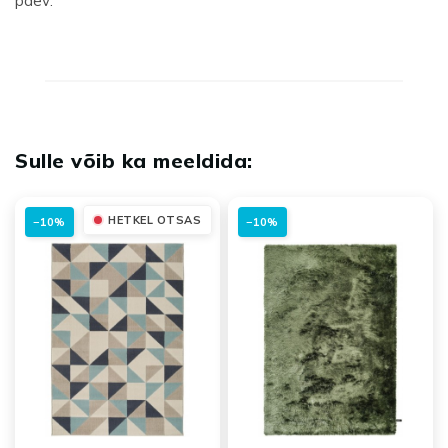
päev.
HETKEL OTSAS
−10%
−10%