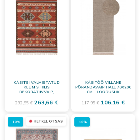
KÄSITSI VALMISTATUD
KÄSITÖÖ VILLANE
KELIM STIILIS
PÕRANDAVAIP HALL 70X200
DEKORATIIVVAIP,
CM – LOODUSLIK
VÄRVILINE/PUNANE,
JOOKSUMATT
120X170 CM
263,66 €
106,16 €
292,95 €
117,95 €
HETKEL OTSAS
−10%
−10%