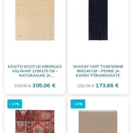
KÄSITSI KOOTUD KREEMJAS
SHAGGY VAIP TUMESININE
VILLAVAIP 120X170 CM –
80X240 CM – PEHME JA
NATURAALNE JA
KOHEV PÕRANDAKATE
VASTUPIDAV
PÕRANDAKATE
305,06 €
173,66 €
338,95 €
192,95 €
−10%
−10%