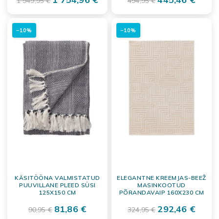
1 949,95 €
494,95 €
−10%
−10%
KÄSITÖÖNA VALMISTATUD
ELEGANTNE KREEMJAS-BEEŽ
PUUVILLANE PLEED SÜSI
MASINKOOTUD
125X150 CM
PÕRANDAVAIP 160X230 CM
81,86 €
292,46 €
90,95 €
324,95 €