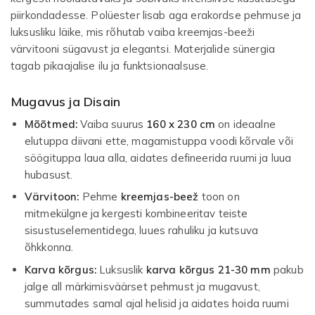
piirkondadesse. Polüester lisab aga erakordse pehmuse ja
luksusliku läike, mis rõhutab vaiba kreemjas-beeži
värvitooni sügavust ja elegantsi. Materjalide sünergia
tagab pikaajalise ilu ja funktsionaalsuse.
Mugavus ja Disain
Mõõtmed:
Vaiba suurus
160 x 230 cm
on ideaalne
elutuppa diivani ette, magamistuppa voodi kõrvale või
söögituppa laua alla, aidates defineerida ruumi ja luua
hubasust.
Värvitoon:
Pehme
kreemjas-beež
toon on
mitmekülgne ja kergesti kombineeritav teiste
sisustuselementidega, luues rahuliku ja kutsuva
õhkkonna.
Karva kõrgus:
Luksuslik
karva kõrgus 21-30 mm
pakub
jalge all märkimisväärset pehmust ja mugavust,
summutades samal ajal helisid ja aidates hoida ruumi