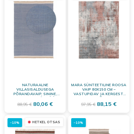
NATURAALNE
MARA SÜNTEETILINE ROOSA
VILLASISALDUSEGA
VAIP 80X150 CM –
PÕRANDAVAIP, SININE,
VASTUPIDAV JA KERGESTI
80X120 CM, KÄSITÖÖ
HOOLDATAV PÕRANDAKATE
80,06 €
88,15 €
88,95 €
97,95 €
HETKEL OTSAS
−10%
−10%