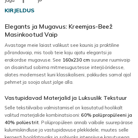
Jaga
KIRJELDUS
Elegants ja Mugavus: Kreemjas-Beež
Masinkootud Vaip
Avastage meie laiast valikust see kaunis ja praktiline
põrandavaip, mis toob teie koju ajatu elegantsi ja
erakordse mugavuse. See
160x230 cm
suurune ruumivaip
on disainitud sobima mitmesugustesse interjööridesse,
alates modernsest kuni klassikaliseni, pakkudes samal ajal
pehmet ja sooja alust jalge alla.
Vastupidavad Materjalid ja Luksuslik Tekstuur
Selle tekstiilvaiba valmistamisel on kasutatud hoolikalt
valitud materjalide kombinatsiooni:
60% polüpropüleeni ja
40% polüestrit
. Polüpropüleen annab vaibale suurepärase
kulumiskindluse ja vastupidavuse plekkidele, muutes selle
kergesti hooldatavaks ja sobivaks intensiivse kasutusega