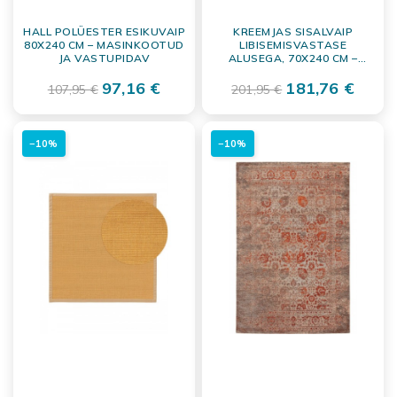
HALL POLÜESTER ESIKUVAIP
KREEMJAS SISALVAIP
80X240 CM – MASINKOOTUD
LIBISEMISVASTASE
JA VASTUPIDAV
ALUSEGA, 70X240 CM –
VASTUPIDAV JA
97,16 €
NATURAALNE
181,76 €
107,95 €
201,95 €
PÕRANDAKATE
−10%
−10%