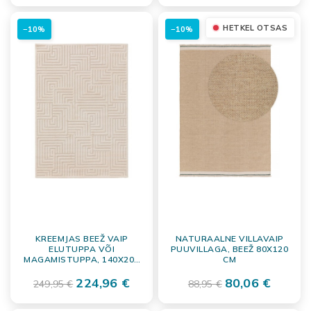
HETKEL OTSAS
−10%
−10%
KREEMJAS BEEŽ VAIP
NATURAALNE VILLAVAIP
ELUTUPPA VÕI
PUUVILLAGA, BEEŽ 80X120
MAGAMISTUPPA, 140X200
CM
CM
224,96 €
80,06 €
249,95 €
88,95 €