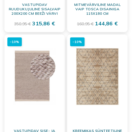
VASTUPIDAV
MITMEVÄRVILINE MADAL
RUUDUKUJULINE SISALVAIP
VAIP TOSCA DISAINIGA
200X200 CM BEEŽI VÄRVI
115X180 CM
315,86 €
144,86 €
350,95 €
160,95 €
−10%
−10%
VASTUPIDAV SISE- JA
KREEMIKAS SÜNTEETILINE