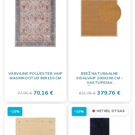
VÄRVILINE POLÜESTER VAIP
BEEŽ NATURAALNE
MASINKOOTUD 80X150 CM
SISALVAIP 200X200 CM –
VASTUPIDAV
PÕRANDAKATE
70,16 €
LIBISEMISVASTASE
379,76 €
77,95 €
421,95 €
ALUSKATEGA
HETKEL OTSAS
−10%
−10%