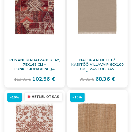
PUNANE MADALVAIP STAY,
NATURAALNE BEEŽ
75X165 CM –
KÄSITÖÖ VILLAVAIP 60X100
FUNKTSIONAALNE JA
CM – VASTUPIDAV
KERGESTI HOOLDATAV
PÕRANDAKATE
102,56 €
68,36 €
113,95 €
75,95 €
HETKEL OTSAS
−10%
−10%